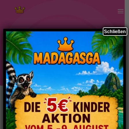
Attraktionen
Schließen
RESERVIEREN
Spielspaß und
Erlebnisgastronomie