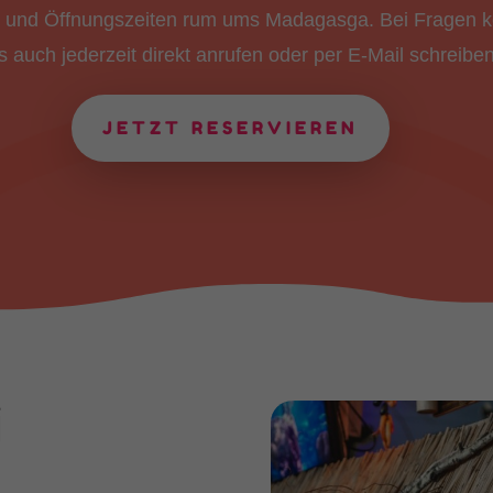
se und Öffnungszeiten rum ums Madagasga. Bei Fragen 
s auch jederzeit direkt anrufen oder per E-Mail schreiben
JETZT RESERVIEREN
i