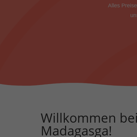
Alles Prei
un
Willkommen be
Madagasga!